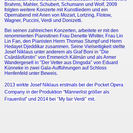
Brahms, Mahler, Schubert, Schumann und Wolf. 2009
folgten weitere Konzerte mit Kunstliedern und ein
Opernabend mit Arien von Mozart, Lortzing, Flotow,
Wagner, Puccini, Verdi und Donizetti.
Bei seinen zahlreichen Konzerten, arbeitete er mit den
renommierten Pianistinen Frau
Denette Whitter
, Frau Lin
Lin Fan, den Pianisten Herrn Thomas Stumpf und Herrn
Hedayet Djeddikar
zusammen. Seine Vielseitigkeit stellte
Josef Niklaus unter anderem als Graf Boni in "Die
Csárdásfürstin" von Emmerich Kálmán und als Armer
Wandergesell in "Der Vetter aus Dingsda" von Eduard
Künneke in zwei Gala-Aufführungen auf Schloss
Henfenfeld unter Beweis.
2013 wirkte Josef Niklaus erstmals bei der Pocket Opera
Company in der Produktion “Männerlist größer als
Frauenlist” und 2014 bei "My fair Verdi" mit.