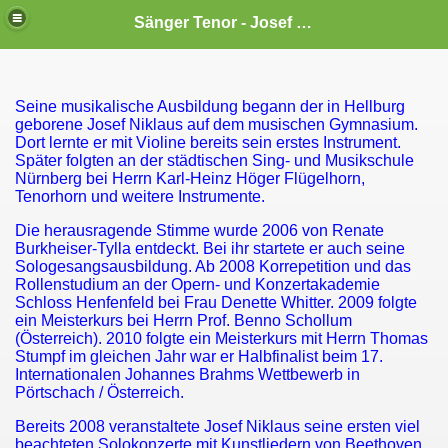
Sänger Tenor - Josef Niklaus
Seine musikalische Ausbildung begann der in Hellburg
geborene Josef Niklaus auf dem musischen Gymnasium.
Dort lernte er mit Violine bereits sein erstes Instrument.
Später folgten an der städtischen Sing- und Musikschule
Nürnberg bei Herrn Karl-Heinz Höger Flügelhorn,
Tenorhorn und weitere Instrumente.
Die herausragende Stimme wurde 2006 von Renate
Burkheiser-Tylla entdeckt. Bei ihr startete er auch seine
Sologesangsausbildung. Ab 2008 Korrepetition und das
Rollenstudium an der Opern- und Konzertakademie
Schloss Henfenfeld bei Frau Denette Whitter. 2009 folgte
ein Meisterkurs bei Herrn Prof. Benno Schollum
(Österreich). 2010 folgte ein Meisterkurs mit Herrn Thomas
Stumpf im gleichen Jahr war er Halbfinalist beim 17.
Internationalen Johannes Brahms Wettbewerb in
Pörtschach / Österreich.
Bereits 2008 veranstaltete Josef Niklaus seine ersten viel
beachteten Solokonzerte mit Kunstliedern von Beethoven,